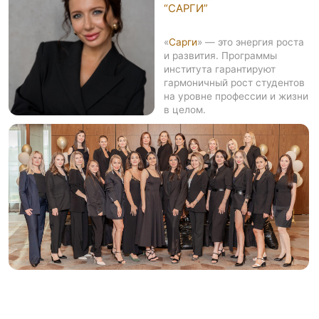
4
Профессионального
обучения с выдачей
программы
диплома
4
Повышения квалификации
для психологов и
программы
педагогов
7000
Аудитория на проведении
международных
мероприятий
человек