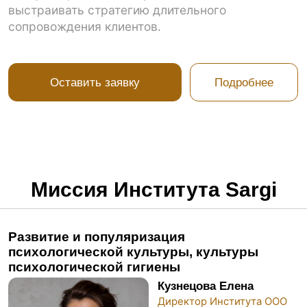
О нас в цифрах
10K+
Выпущенных студентов
по миру
98%
Доходимость студентов
до получения диплома
50%
Практики в процессе
обучения