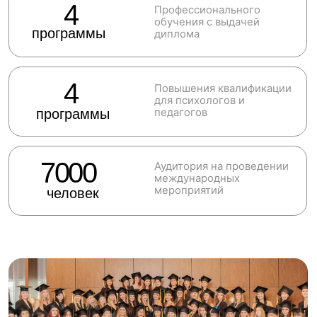
Лицензия
на право оказания
образовательных услуг
Регистрационный номер лицензии
ООО "САРГИ"
№ Л035-01198-02/00172804
Лицензия выдана на основании Акта
о проверке лицензионных требований
от 18 ноября 2021г. №26-02/492 лв
Проверить лицензию
Сертификат
После прохождения промежуточной аттестации
студенты получают сертификаты об успешном
усвоении модуля.
Дополнительно выдается сертификат о
прохождении всей программы в конце обучения.