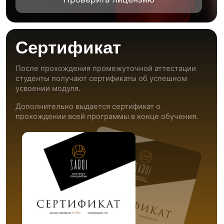
От Министерства
От начальника управления
образования и науки
по опеке и попечительству
Республики Башкортостан
Администрации ГО г.Уфа
За плодотворное
За плодотворное
сотрудничество в деле
сотрудничество
родительского просвещения
и неравнодушное отношение
и совместную организацию
к проблемам детей, оставшихся
Международного форума
без родительского тепла
«Современное родительство».
и оказанную благотворительную
помощь.
Отзывы учеников