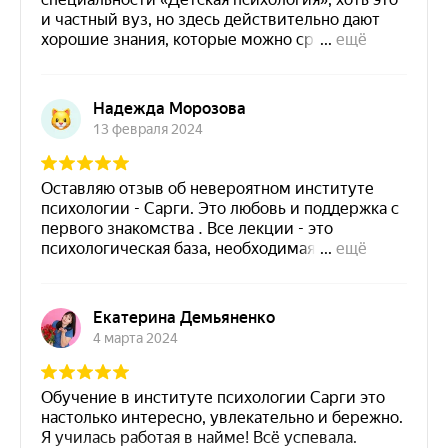
Я подтверждаю ознакомление и даю ООО «Сарги»
Согласие
на обработку указанных мною
персональных данных в порядке и на условиях
Политики конфиденциальности
в целях обработки
заявки и обратной связи по ней
Даю
Согласие
на получение рекламной информации о
новых образовательных программах, практикумах и
мероприятиях посредством sms-рассылки
Отправить
Центр развития специалистов