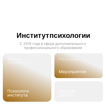
Психологи
Магазин
института
САРГИ