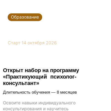
Миссия Института Sargi
Развитие и популяризация
психологической культуры, культуры
психологической гигиены
Кузнецова Елена
Директор Института ООО
“САРГИ”
«
Сарги
» — это энергия роста
и развития. Программы
института гарантируют
гармоничный рост студентов
на уровне профессии и жизни
в целом.