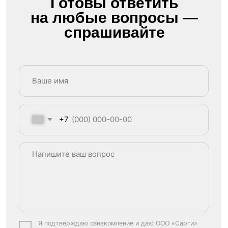
ОБЩЕСТВО С ОГРАНИЧЕННОЙ
ОТВЕТСТВЕННОСТЬЮ "САРГИ"
Юридический адрес:
Республика Башкортостан, г. Уфа,
ул. Ленина 70, оф. 99
ООО «Сарги»
ИНН: 0276962580
ОГРН: 1210200028950
Институт Психологии Сарги © 2026
Сведения об образовательной организации
Согласие на обработку персональных данных
Согласие на получение рекламы
Политика конфиденциальности