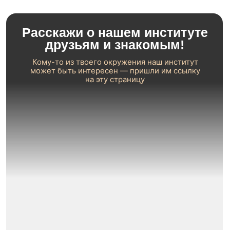
Повышение квалификации
Практикующий семейный психолог-консультант
Психологическое консультирование в
когнитивно-поведенческом подходе
Профессиональный коучинг в сфере
личностного и финансового роста
Психодиагностика в педагогиге
Сексология в психологическом
консультировании
Гештальт-подход в практике психолога
Кризисная психология
Арт-терапия