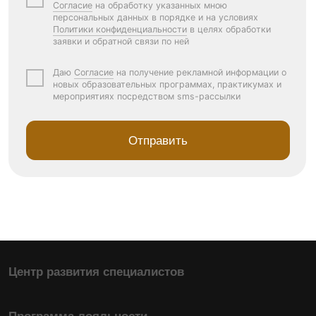
Минпросвещения России
Минобрнауки России
Лицензия №Л035-01198-02/00172804
Способы оплаты
Договор оферта