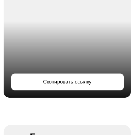
Дополнительно
Психология для себя
Курсы и семинары
Поступающим
Приёмная комиссия
+7 (937)832-88-85
adm.sargi@yandex.ru
ИП Кузнецова Елена Юрьевна
ИНН: 026400654724
ОГРН: 319028000008231