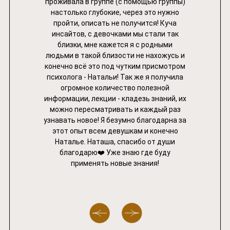
проживала в группе (с помощью группы)
SARGI SHOP
настолько глубокие, через это нужно
пройти, описать не получится! Куча
инсайтов, с девочками мы стали так
Профессиональное образование
близки, мне кажется я с родными
людьми в такой близости не нахожусь и
Практикующий психолог-консультант
конечно всё это под чутким присмотром
психолога - Натальи! Так же я получила
Практикующий детский психолог
огромное количество полезной
информации, лекции - кладезь знаний, их
можно пересматривать и каждый раз
узнавать новое! Я безумно благодарна за
Повышение квалификации
этот опыт всем девушкам и конечно
Наталье. Наташа, спасибо от души
Практикующий семейный психолог-консультант
благодарю❤️ Уже знаю где буду
применять новые знания!
Психологическое консультирование в
когнитивно-поведенческом подходе
Профессиональный коучинг в сфере
личностного и финансового роста
Психодиагностика в педагогиге