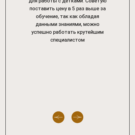
для работы с детками. Советую
поставить цену в 5 раз выше за
Приёмная комиссия
обучение, так как обладая
+7 (937)832-88-85
данными знаниями, можно
adm.sargi@yandex.ru
успешно работать крутейшим
специалистом
ИП Кузнецова Елена Юрьевна
ИНН: 026400654724
ОГРН: 319028000008231
ОБЩЕСТВО С ОГРАНИЧЕННОЙ
ОТВЕТСТВЕННОСТЬЮ "САРГИ"
Юридический адрес:
Республика Башкортостан, г. Уфа, ул.
Ленина 70, оф. 99
ООО «Сарги»
ИНН: 0276962580
ОГРН: 1210200028950