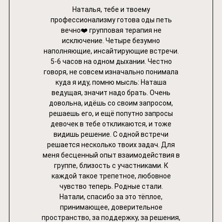
Наталья, тебе и твоему
профессионализму готова оды петь
вечно❤️ групповая терапия не
исключение. Четыре безумно
наполняющие, инсайтирующие встречи.
5-6 часов на одном дыхании. Честно
говоря, не совсем изначально понимала
куда я иду, помню мысль: Наташа
ведущая, значит надо брать. Очень
довольна, идёшь со своим запросом,
решаешь его, и ещё попутно запросы
девочек в тебе откликаются, и тоже
видишь решение. С одной встречи
решается несколько твоих задач. Для
меня бесценный опыт взаимодействия в
группе, близость с участниками. К
каждой такое трепетное, любовное
чувство теперь. Родные стали.
Натали, спасибо за это тёплое,
принимающее, доверительное
пространство, за поддержку, за решения,