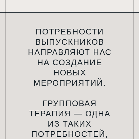
Институт Психологии Сарги © 2026
Сведения об образовательной организации
ПОТРЕБНОСТИ
Согласие на обработку персональных данных
ВЫПУСКНИКОВ
Согласие на получение рекламы
НАПРАВЛЯЮТ НАС
Политика конфиденциальности
НА СОЗДАНИЕ
Минпросвещения России
НОВЫХ
Минобрнауки России
МЕРОПРИЯТИЙ.
Лицензия №Л035-01198-02/00172804
Способы оплаты
ГРУППОВАЯ
Договор оферта
ТЕРАПИЯ — ОДНА
ИЗ ТАКИХ
ПОТРЕБНОСТЕЙ,