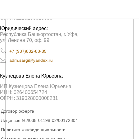
ООО «Сарги»
ИНН: 0276962580
ОГРН: 1210200028950
Юридический адрес:
Республика Башкортостан, г. Уфа,
ул. Ленина 70, оф. 99
+7 (937)832-88-85
adm.sargi@yandex.ru
Кузнецова Елена Юрьевна
ИП Кузнецова Елена Юрьевна
ИНН: 026400654724
ОГРН: 319028000008231
Договор оферта
Лицензия №Л035-01198-02/00172804
Политика конфиденциальности