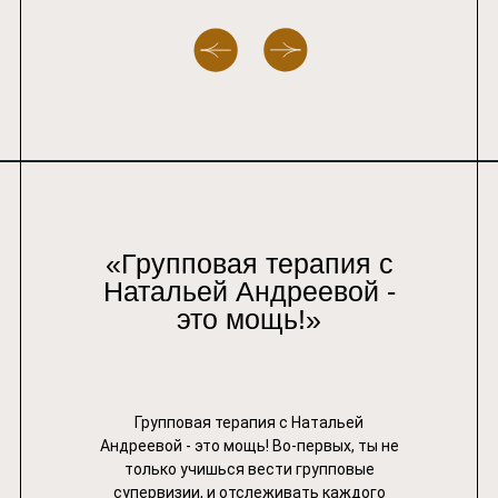
Подходит для тех, кто хочет войти в
состояние гармонии и уверенности.
Позволяет осознать, чего вы всего
достойны, и почему энергия изобилия
бесконечна. Помогает ощутить
«Групповая терапия с
поддержку всех стихий земли.
Натальей Андреевой -
это мощь!»
Групповая терапия с Натальей
Андреевой - это мощь! Во-первых, ты не
только учишься вести групповые
супервизии, и отслеживать каждого