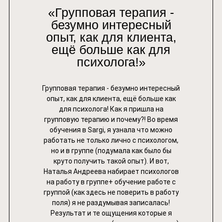
«Групповая терапия -
безумно интересный
опыт, как для клиента,
ещё больше как для
психолога!»
Групповая терапия - безумно интересный
опыт, как для клиента, ещё больше как
Центр развития специалистов
для психолога! Как я пришла на
групповую терапию и почему?! Во время
Программа лояльности
обучения в Sargi, я узнала что можно
работать не только лично с психологом,
Социальные проекты
но и в группе (подумала как было бы
круто получить такой опыт). И вот,
Наталья Андреева набирает психологов
Психологи института
на работу в группе+ обучение работе с
группой (как здесь не поверить в работу
Мероприятия
поля) я не раздумывая записалась!
Результат и те ощущения которые я