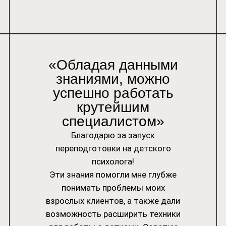
Сексология в психологическом
консультировании
Гештальт-подход в практике психолога
Кризисная психология
«Обладая данными
Арт-терапия
знаниями, можно
успешно работать
крутейшим
Дополнительно
специалистом»
Благодарю за запуск
Психология для себя
переподготовки на детского
Курсы и семинары
психолога!
Поступающим
Эти знания помогли мне глубже
понимать проблемы моих
взрослых клиентов, а также дали
возможность расширить техники