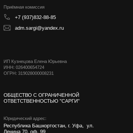
Лицензия №Л035-01198-02/00172804
Способы оплаты
Договор оферта