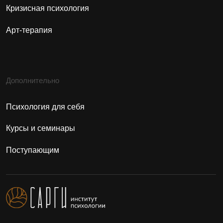
ОБЩЕСТВО С ОГРАНИЧЕННОЙ
ОТВЕТСТВЕННОСТЬЮ "САРГИ"
Юридический адрес:
Республика Башкортостан, г. Уфа, ул.
Ленина 70, оф. 99
ООО «Сарги»
ИНН: 0276962580
ОГРН: 1210200028950
Институт Психологии Сарги © 2026
Сведения об образовательной организации
Согласие на обработку персональных данных
Согласие на получение рекламы
Политика конфиденциальности
Минпросвещения России
Минобрнауки России