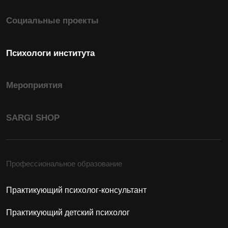
Практикующий семейный психолог-консультант
Психологическое консультирование в
когнитивно-поведенческом подходе
Профессиональный коучинг в сфере
личностного и финансового роста
Психодиагностика в педагогиге
Сексология в психологическом
консультировании
Гештальт-подход в практике психолога
Кризисная психология
Арт-терапия
Дополнительно