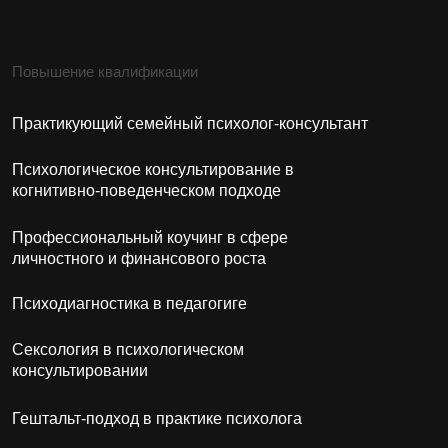
Психология для себя
Курсы и семинары
Поступающим
Приёмная комиссия
+7 (937)832-88-85
adm.sargi@yandex.ru
ИП Кузнецова Елена Юрьевна
ИНН: 026400654724
ОГРН: 319028000008231