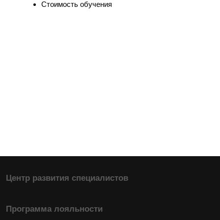
Стоимость обучения
Социальные проекты
Психологи института
Мероприятия
SARGI SHOP
Профессиональное образование
Практикующий психолог-консультант
Практикующий детский психолог
Повышение квалификации