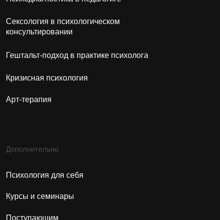
ОБЩЕСТВО С ОГРАНИЧЕННОЙ
ОТВЕТСТВЕННОСТЬЮ "САРГИ"
Юридический адрес:
Республика Башкортостан, г. Уфа, ул.
Ленина 70, оф. 99
ООО «Сарги»
ИНН: 0276962580
ОГРН: 1210200028950
Институт Психологии Сарги © 2026
Сведения об образовательной организации
Согласие на обработку персональных данных
Согласие на получение рекламы
Политика конфиденциальности
Минпросвещения России