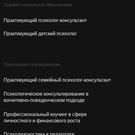
Психология для себя
Курсы и семинары
Поступающим
Приёмная комиссия
+7 (937)832-88-85
adm.sargi@yandex.ru
ИП Кузнецова Елена Юрьевна
ИНН: 026400654724
ОГРН: 319028000008231