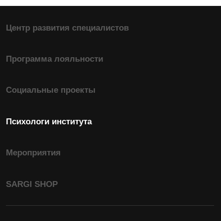
Повышение квалификации
Практикующий семейный психолог-консультант
Психологическое консультирование в
когнитивно-поведенческом подходе
Профессиональный коучинг в сфере
личностного и финансового роста
Психодиагностика в педагогиге
Сексология в психологическом
консультировании
Контактные телефоны:
Директор Кузнецова Елена Юрьевна:
+7 987
Гештальт-подход в практике психолога
618 33 12
Кризисная психология
Телефон приемной комиссии:
+7 937 832 88
85
Арт-терапия
Адрес электронной почты:
adm.sargi@yandex.ru
Дополнительно