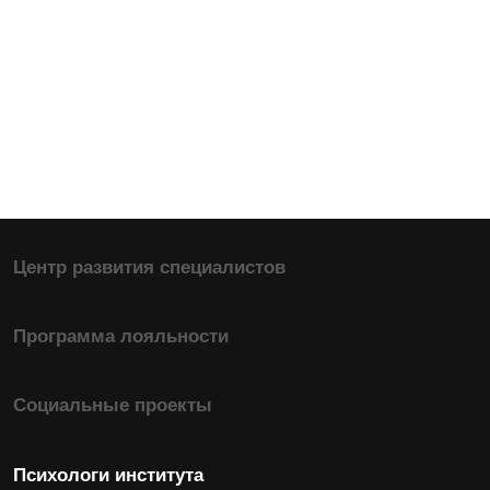
SARGI SHOP
Профессиональное образование
Практикующий психолог-консультант
Практикующий детский психолог
Повышение квалификации
Практикующий семейный психолог-консультант
Психологическое консультирование в
когнитивно-поведенческом подходе
Профессиональный коучинг в сфере
личностного и финансового роста
Психодиагностика в педагогиге