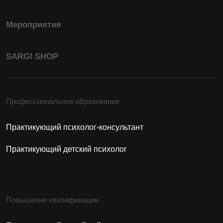
Сексология в психологическом
консультировании
Гештальт-подход в практике психолога
Кризисная психология
Арт-терапия
Дополнительно
Психология для себя
Курсы и семинары
Поступающим