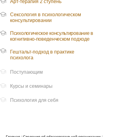
Арт-терапия 2 ступень
Сексология в психологическом
консультировании
Психологическое консультирование в
когнитивно-поведенческом подходе
Гештальт-подход в практике
Главная
/
Сведения об образовательной организации
/
психолога
Образование
/ О численности обучающихся
Поступающим
Курсы и семинары
Психология для себя