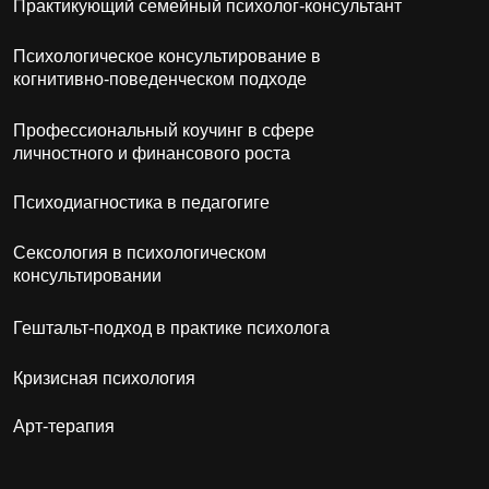
Приёмная комиссия
+7 (937)832-88-85
adm.sargi@yandex.ru
ИП Кузнецова Елена Юрьевна
ИНН: 026400654724
ОГРН: 319028000008231
ОБЩЕСТВО С ОГРАНИЧЕННОЙ
ОТВЕТСТВЕННОСТЬЮ "САРГИ"
Юридический адрес:
Республика Башкортостан, г. Уфа, ул.
Ленина 70, оф. 99
ООО «Сарги»
ИНН: 0276962580
ОГРН: 1210200028950