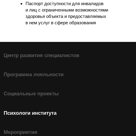
Паспорт доступности для инвалидов
Повышение квалификации
и лиц с ограниченными возможностями
здоровья объекта и предоставляемых
Практикующий семейный психолог-консультант
в нем услуг в сфере образования
Психологическое консультирование в
когнитивно-поведенческом подходе
Профессиональный коучинг в сфере
личностного и финансового роста
Психодиагностика в педагогиге
Сексология в психологическом
консультировании
Гештальт-подход в практике психолога
Кризисная психология
Арт-терапия