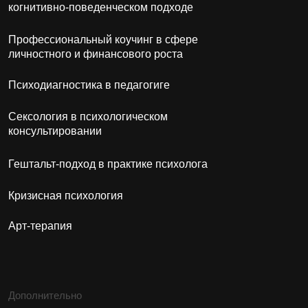
ОБЩЕСТВО С ОГРАНИЧЕННОЙ
ОТВЕТСТВЕННОСТЬЮ "САРГИ"
Юридический адрес:
Республика Башкортостан, г. Уфа, ул.
Ленина 70, оф. 99
ООО «Сарги»
ИНН: 0276962580
ОГРН: 1210200028950
Институт Психологии Сарги © 2026
Сведения об образовательной организации
Согласие на обработку персональных данных
Согласие на получение рекламы
Политика конфиденциальности
Минпросвещения России