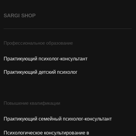
Дополнительно
Психология для себя
Курсы и семинары
Поступающим
Приёмная комиссия
+7 (937)832-88-85
adm.sargi@yandex.ru
ИП Кузнецова Елена Юрьевна
ИНН: 026400654724
ОГРН: 319028000008231