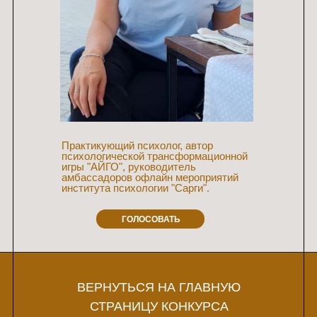
Центр развития специалистов
Программа лояльности
Практикующий психолог, автор
Социальные проекты
психологической трансформационной
игры "АЙГО", руководитель
амбассадоров офлайн мероприятий
института психологии "Сарги".
Психологи института
ГОЛОСОВАТЬ
Мероприятия
SARGI SHOP
ВЕРНУТЬСЯ НА ГЛАВНУЮ
СТРАНИЦУ КОНКУРСА
Профессиональное образование