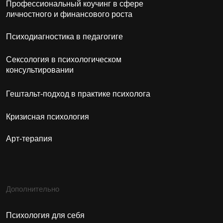
ИП Кузнецова Елена Юрьевна
ИНН: 026400654724
ОГРН: 319028000008231
ОБЩЕСТВО С ОГРАНИЧЕННОЙ
ОТВЕТСТВЕННОСТЬЮ "САРГИ"
Юридический адрес:
Республика Башкортостан, г. Уфа, ул.
Ленина 70, оф. 99
ООО «Сарги»
ИНН: 0276962580
ОГРН: 1210200028950
Институт Психологии Сарги © 2026