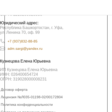
ООО «Сарги»
ИНН: 0276962580
ОГРН: 1210200028950
Юридический адрес:
Республика Башкортостан, г. Уфа,
ул. Ленина 70, оф. 99
+7 (937)832-88-85
adm.sargi@yandex.ru
Кузнецова Елена Юрьевна
ИП Кузнецова Елена Юрьевна
ИНН: 026400654724
ОГРН: 319028000008231
Договор оферта
Лицензия №Л035-01198-02/00172804
Политика конфиденциальности