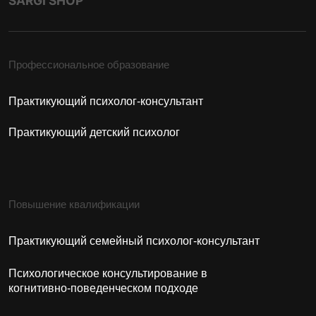
Кризисная психология
Арт-терапия
Дополнительно
Психология для себя
Курсы и семинары
Поступающим
Приёмная комиссия
+7 (937)832-88-85
adm.sargi@yandex.ru