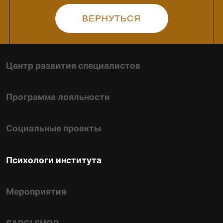
ВЕРНУТЬСЯ
Практикующий психолог-консультант
Практикующий детский психолог
Повышение квалификации
Практикующий семейный психолог-консультант
Психологическое консультирование в
когнитивно-поведенческом подходе
Профессиональный коучинг в сфере
личностного и финансового роста
Психодиагностика в педагогиге
Сексология в психологическом
консультировании
Гештальт-подход в практике психолога