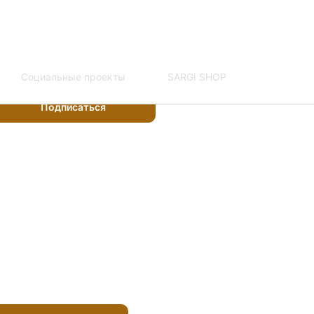
Сведения об
:00 (мск)
образовательной
ыходной
организации
нительно
одпишитесь на рассылку,
Социальные проекты
SARGI SHOP
тобы не пропустить обновления
та
пающим
Подписаться
035-01198-02/00172804
 и семинары
огия для себя
фиденциальности
получение рекламы
обработку персональных данных
@yandex.ru
ЩИЙ
ОЛОГ