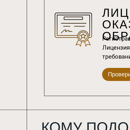
ЛИЦ
ОКА
ОБР
Регистра
Лицензия
требовани
Провери
КОМУ ПОДО