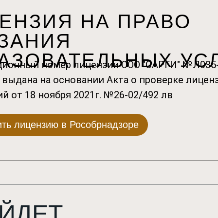
ЕНЗИЯ НА ПРАВО
ЗАНИЯ
АЗОВАТЕЛЬНЫХ УС
ционный номер лицензии ООО "САРГИ" №Л035-
 выдана на основании Акта о проверке лице
й от 18 ноября 2021г. №26-02/492 лв
ть лицензию в Рособрнадзоре
ЙДЕТ