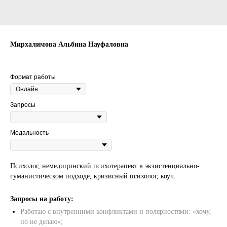
Мирхалимова Альбина Науфаловна
3 500
р.
Формат работы
Запросы
Модальность
Психолог, немедицинский психотерапевт в экзистенциально-
гуманистическом подходе, кризисный психолог, коуч.
Запросы на работу:
Работаю с внутренними конфликтами и полярностями: «хочу,
но не делаю»;