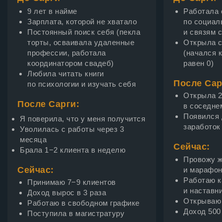
9 лет в найме
Работала 
Зарплата, которой не хватало
по социал
Постоянный поиск себя (пекла
и связям 
торты, осваивала удаленные
Открыла с
профессии, работала
(начался 
координатором свадеб)
равен 0)
Любила читать книги
После Сар
по психологии и изучать себя
Открыла 2
После Сарги:
в соседне
Появился
Я поверила, что у меня получится
заработок
Уволилась с работы через 3
месяца
Сейчас:
Брала 1−2 клиента в неделю
Провожу ж
Сейчас:
и марафо
Работаю к
Принимаю 7−9 клиентов
и наставн
Доход вырос в 3 раза
Открываю 
Работаю в свободном графике
Доход 500
Поступила в магистратуру