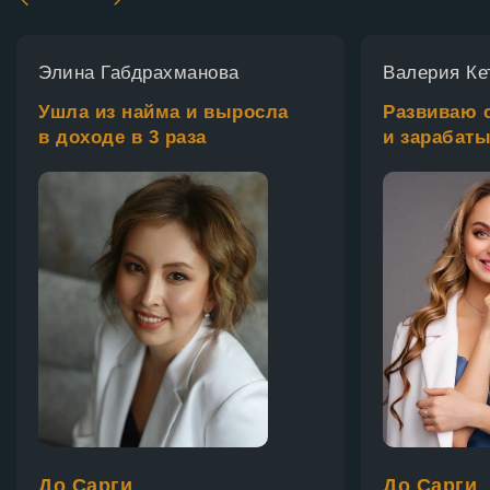
Элина Габдрахманова
Валерия Ке
Ушла из найма и выросла
Развиваю 
в доходе в 3 раза
и зарабат
До Сарги
До Сарги