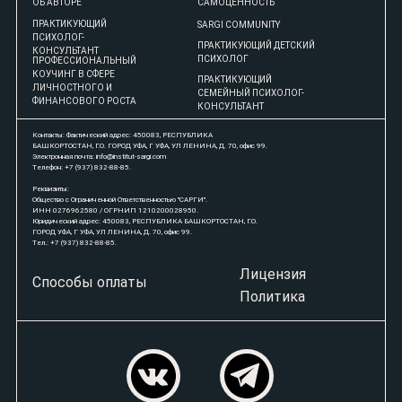
ОБ АВТОРЕ
САМОЦЕННОСТЬ
ПРАКТИКУЮЩИЙ
SARGI COMMUNITY
ПСИХОЛОГ-
ПРАКТИКУЮЩИЙ ДЕТСКИЙ
КОНСУЛЬТАНТ
ПСИХОЛОГ
ПРОФЕССИОНАЛЬНЫЙ
КОУЧИНГ В СФЕРЕ
ПРАКТИКУЮЩИЙ
ЛИЧНОСТНОГО И
СЕМЕЙНЫЙ ПСИХОЛОГ-
ФИНАНСОВОГО РОСТА
КОНСУЛЬТАНТ
Контакты: Фактический адрес: 450083, РЕСПУБЛИКА
БАШКОРТОСТАН, Г.О. ГОРОД УФА, Г УФА, УЛ ЛЕНИНА, Д. 70, офис 99.
Электронная почта: info@institut-sargi.com
Телефон: +7 (937) 832-88-85.
Реквизиты:
Общество с Ограниченной Ответственностью "САРГИ".
ИНН 0276962580 / ОГРНИП 1210200028950.
Юридический адрес: 450083, РЕСПУБЛИКА БАШКОРТОСТАН, Г.О.
ГОРОД УФА, Г УФА, УЛ ЛЕНИНА, Д. 70, офис 99.
Тел.: +7 (937) 832-88-85.
Лицензия
Способы оплаты
Политика